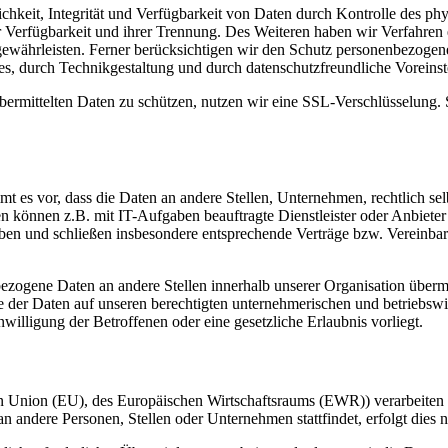
keit, Integrität und Verfügbarkeit von Daten durch Kontrolle des phy
er Verfügbarkeit und ihrer Trennung. Des Weiteren haben wir Verfahren
währleisten. Ferner berücksichtigen wir den Schutz personenbezogen
s, durch Technikgestaltung und durch datenschutzfreundliche Voreinst
ermittelten Daten zu schützen, nutzen wir eine SSL-Verschlüsselung. 
 vor, dass die Daten an andere Stellen, Unternehmen, rechtlich selbs
 können z.B. mit IT-Aufgaben beauftragte Dienstleister oder Anbieter 
aben und schließen insbesondere entsprechende Verträge bzw. Vereinba
zogene Daten an andere Stellen innerhalb unserer Organisation übermi
der Daten auf unseren berechtigten unternehmerischen und betriebswirts
willigung der Betroffenen oder eine gesetzliche Erlaubnis vorliegt.
chen Union (EU), des Europäischen Wirtschaftsraums (EWR)) verarbeit
 andere Personen, Stellen oder Unternehmen stattfindet, erfolgt dies 