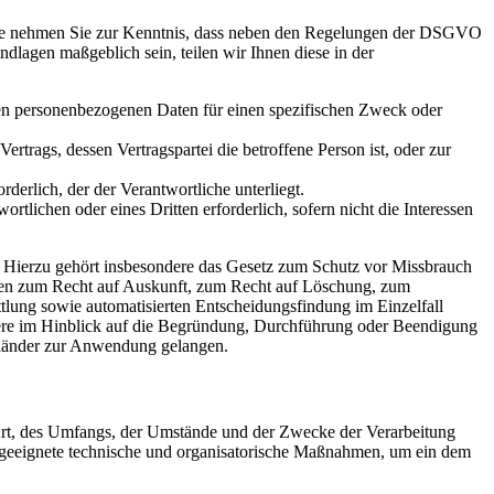
itte nehmen Sie zur Kenntnis, dass neben den Regelungen der DSGVO
dlagen maßgeblich sein, teilen wir Ihnen diese in der
nden personenbezogenen Daten für einen spezifischen Zweck oder
Vertrags, dessen Vertragspartei die betroffene Person ist, oder zur
rderlich, der der Verantwortliche unterliegt.
rtlichen oder eines Dritten erforderlich, sofern nicht die Interessen
 Hierzu gehört insbesondere das Gesetz zum Schutz vor Missbrauch
gen zum Recht auf Auskunft, zum Recht auf Löschung, zum
lung sowie automatisierten Entscheidungsfindung im Einzelfall
ndere im Hinblick auf die Begründung, Durchführung oder Beendigung
sländer zur Anwendung gelangen.
Art, des Umfangs, der Umstände und der Zwecke der Verarbeitung
n geeignete technische und organisatorische Maßnahmen, um ein dem