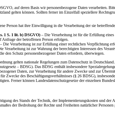
r DSGVO, auf deren Basis wir personenbezogene Daten verarbeiten. B
and gelten können. Sollten ferner im Einzelfall speziellere Rechtsgrun
ene Person hat ihre Einwilligung in die Verarbeitung der sie betreffe
. 1 S. 1 lit. b) DSGVO)
– Die Verarbeitung ist für die Erfüllung eines 
 Anfrage der betroffenen Person erfolgen.
– Die Verarbeitung ist zur Erfüllung einer rechtlichen Verpflichtung erfo
ie Verarbeitung ist zur Wahrung der berechtigten Interessen des Verantwo
 die den Schutz personenbezogener Daten erfordern, überwiegen.
rdnung gelten nationale Regelungen zum Datenschutz in Deutschland.
chutzgesetz – BDSG). Das BDSG enthält insbesondere Spezialregelun
bezogener Daten, zur Verarbeitung für andere Zwecke und zur Übermitt
tung für Zwecke des Beschäftigungsverhältnisses (§ 26 BDSG), insbeso
ftigten. Ferner können Landesdatenschutzgesetze der einzelnen Bunde
chtigung des Stands der Technik, der Implementierungskosten und der 
Ausmaßes der Bedrohung der Rechte und Freiheiten natürlicher Persone