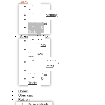
Caravan
Unser
Caravan
Grundausstattung
Zubehör /
Customizing
Tipps &
Tricks
Alles zum WoMo
Der Weg
zum WoMo
Unser
Chausson
650
Camping-/WoMo-
Grundausstattung
Zubehör /
Customizing
Tipps &
Tricks
Home
Über uns
Reisen
Reiselandkarte