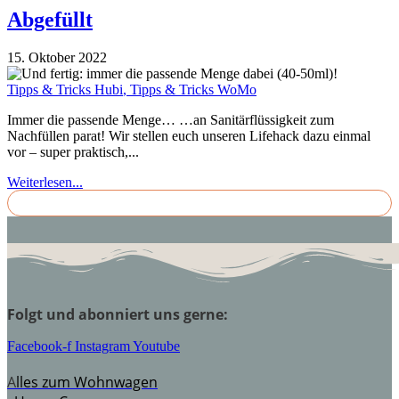
Abgefüllt
15. Oktober 2022
Tipps & Tricks Hubi
,
Tipps & Tricks WoMo
Immer die passende Menge… …an Sanitärflüssigkeit zum
Nachfüllen parat! Wir stellen euch unseren Lifehack dazu einmal
vor – super praktisch,...
Weiterlesen...
Folgt und abonniert uns gerne:
Facebook-f
Instagram
Youtube
A
lles zum Wohnwagen