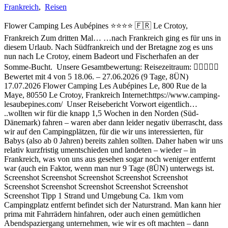
Frankreich
,
Reisen
Flower Camping Les Aubépines ⭐️⭐️⭐️⭐️ 🇫🇷 Le Crotoy,
Frankreich Zum dritten Mal… …nach Frankreich ging es für uns in
diesem Urlaub. Nach Südfrankreich und der Bretagne zog es uns
nun nach Le Crotoy, einem Badeort und Fischerhafen an der
Somme-Bucht. Unsere Gesamtbewertung: Reisezeitraum: 
Bewertet mit 4 von 5 18.06. – 27.06.2026 (9 Tage, 8ÜN)
17.07.2026 Flower Camping Les Aubépines Le, 800 Rue de la
Maye, 80550 Le Crotoy, Frankreich Internet:https://www.camping-
lesaubepines.com/ Unser Reisebericht Vorwort eigentlich…
..wollten wir für die knapp 1,5 Wochen in den Norden (Süd-
Dänemark) fahren – waren aber dann leider negativ überrascht, dass
wir auf den Campingplätzen, für die wir uns interessierten, für
Babys (also ab 0 Jahren) bereits zahlen sollten. Daher haben wir uns
relativ kurzfristig umentschieden und landeten – wieder – in
Frankreich, was von uns aus gesehen sogar noch weniger entfernt
war (auch ein Faktor, wenn man nur 9 Tage (8ÜN) unterwegs ist.
Screenshot Screenshot Screenshot Screenshot Screenshot
Screenshot Screenshot Screenshot Screenshot Screenshot
Screenshot Tipp 1 Strand und Umgebung Ca. 1km vom
Campingplatz entfernt befindet sich der Naturstrand. Man kann hier
prima mit Fahrrädern hinfahren, oder auch einen gemütlichen
Abendspaziergang unternehmen, wie wir es oft machten – dann