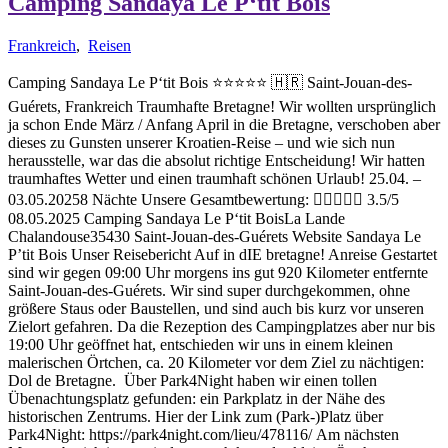
Camping Sandaya Le P‘tit Bois
Frankreich
,
Reisen
Camping Sandaya Le P‘tit Bois ⭐️⭐️⭐️⭐️⭐️ 🇭🇷 Saint-Jouan-des-
Guérets, Frankreich Traumhafte Bretagne! Wir wollten ursprünglich
ja schon Ende März / Anfang April in die Bretagne, verschoben aber
dieses zu Gunsten unserer Kroatien-Reise – und wie sich nun
herausstelle, war das die absolut richtige Entscheidung! Wir hatten
traumhaftes Wetter und einen traumhaft schönen Urlaub! 25.04. –
03.05.20258 Nächte Unsere Gesamtbewertung:  3.5/5
08.05.2025 Camping Sandaya Le P‘tit BoisLa Lande
Chalandouse35430 Saint-Jouan-des-Guérets Website Sandaya Le
P’tit Bois Unser Reisebericht Auf in dIE bretagne! Anreise Gestartet
sind wir gegen 09:00 Uhr morgens ins gut 920 Kilometer entfernte
Saint-Jouan-des-Guérets. Wir sind super durchgekommen, ohne
größere Staus oder Baustellen, und sind auch bis kurz vor unseren
Zielort gefahren. Da die Rezeption des Campingplatzes aber nur bis
19:00 Uhr geöffnet hat, entschieden wir uns in einem kleinen
malerischen Örtchen, ca. 20 Kilometer vor dem Ziel zu nächtigen:
Dol de Bretagne. Über Park4Night haben wir einen tollen
Übenachtungsplatz gefunden: ein Parkplatz in der Nähe des
historischen Zentrums. Hier der Link zum (Park-)Platz über
Park4Night: https://park4night.com/lieu/478116/ Am nächsten