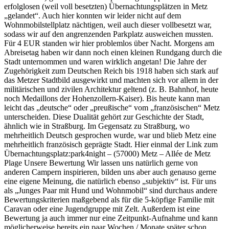
erfolglosen (weil voll besetzten) Übernachtungsplätzen in Metz
„gelandet“. Auch hier konnten wir leider nicht auf dem
Wohnmobilstellplatz nächtigen, weil auch dieser vollbesetzt war,
sodass wir auf den angrenzenden Parkplatz ausweichen mussten.
Für 4 EUR standen wir hier problemlos über Nacht. Morgens am
Abreisetag haben wir dann noch einen kleinen Rundgang durch die
Stadt unternommen und waren wirklich angetan! Die Jahre der
Zugehörigkeit zum Deutschen Reich bis 1918 haben sich stark auf
das Metzer Stadtbild ausgewirkt und machten sich vor allem in der
militärischen und zivilen Architektur geltend (z. B. Bahnhof, heute
noch Medaillons der Hohenzollern-Kaiser). Bis heute kann man
leicht das „deutsche“ oder „preußische“ vom „französischen“ Metz
unterscheiden. Diese Dualität gehört zur Geschichte der Stadt,
ähnlich wie in Straßburg. Im Gegensatz zu Straßburg, wo
mehrheitlich Deutsch gesprochen wurde, war und blieb Metz eine
mehrheitlich französisch geprägte Stadt. Hier einmal der Link zum
Übernachtungsplatz:park4night – (57000) Metz – Allée de Metz
Plage Unsere Bewertung Wir lassen uns natürlich gerne von
anderen Campern inspirieren, bilden uns aber auch genauso gerne
eine eigene Meinung, die natürlich ebenso „subjektiv“ ist. Für uns
als „Junges Paar mit Hund und Wohnmobil“ sind durchaus andere
Bewertungskriterien maßgebend als für die 5-köpfige Familie mit
Caravan oder eine Jugendgruppe mit Zelt. Außerdem ist eine
Bewertung ja auch immer nur eine Zeitpunkt-Aufnahme und kann
möglicherweise bereits ein paar Wochen / Monate später schon