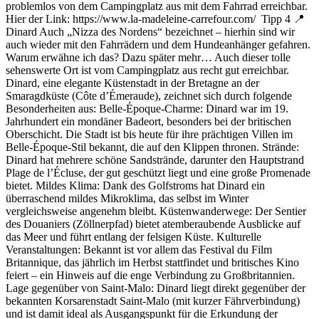
problemlos von dem Campingplatz aus mit dem Fahrrad erreichbar.
Hier der Link: https://www.la-madeleine-carrefour.com/ Tipp 4 📍
Dinard Auch „Nizza des Nordens“ bezeichnet – hierhin sind wir
auch wieder mit den Fahrrädern und dem Hundeanhänger gefahren.
Warum erwähne ich das? Dazu später mehr… Auch dieser tolle
sehenswerte Ort ist vom Campingplatz aus recht gut erreichbar.
Dinard, eine elegante Küstenstadt in der Bretagne an der
Smaragdküste (Côte d’Émeraude), zeichnet sich durch folgende
Besonderheiten aus: Belle-Époque-Charme: Dinard war im 19.
Jahrhundert ein mondäner Badeort, besonders bei der britischen
Oberschicht. Die Stadt ist bis heute für ihre prächtigen Villen im
Belle-Époque-Stil bekannt, die auf den Klippen thronen. Strände:
Dinard hat mehrere schöne Sandstrände, darunter den Hauptstrand
Plage de l’Écluse, der gut geschützt liegt und eine große Promenade
bietet. Mildes Klima: Dank des Golfstroms hat Dinard ein
überraschend mildes Mikroklima, das selbst im Winter
vergleichsweise angenehm bleibt. Küstenwanderwege: Der Sentier
des Douaniers (Zöllnerpfad) bietet atemberaubende Ausblicke auf
das Meer und führt entlang der felsigen Küste. Kulturelle
Veranstaltungen: Bekannt ist vor allem das Festival du Film
Britannique, das jährlich im Herbst stattfindet und britisches Kino
feiert – ein Hinweis auf die enge Verbindung zu Großbritannien.
Lage gegenüber von Saint-Malo: Dinard liegt direkt gegenüber der
bekannten Korsarenstadt Saint-Malo (mit kurzer Fährverbindung)
und ist damit ideal als Ausgangspunkt für die Erkundung der