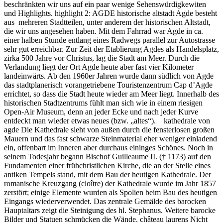
beschränkten wir uns auf ein paar wenige Sehenswürdigkewiten
und Highlights. highlight 2: AGDE historische altstadt Agde besteht
aus mehreren Stadtteilen, unter anderem der historischen Altstadt,
die wir uns angesehen haben. Mit dem Fahrrad war Agde in ca.
einer halben Stunde entlang eines Radwegs parallel zur Autostrasse
sehr gut erreichbar. Zur Zeit der Etablierung Agdes als Handelsplatz,
zirka 500 Jahre vor Christus, lag die Stadt am Meer. Durch die
Verlandung liegt der Ort Agde heute aber fast vier Kilometer
landeinwärts. Ab den 1960er Jahren wurde dann südlich von Agde
das stadtplanerisch vorangetriebene Touristenzentrum Cap d’Agde
errichtet, so dass die Stadt heute wieder am Meer liegt. Innerhalb des
historischen Stadtzentrums fühlt man sich wie in einem riesigen
Open-Air Museum, denn an jeder Ecke und nach jeder Kurve
entdeckt man wieder etwas neues (bzw. „altes“). kathedrale von
agde Die Kathedrale sieht von außen durch die fensterlosen großen
Mauern und das fast schwarze Steinmaterial eher weniger einladend
ein, offenbart im Inneren aber durchaus eininges Schönes. Noch in
seinem Todesjahr begann Bischof Guilleaume II. († 1173) auf den
Fundamenten einer frühchristlichen Kirche, die an der Stelle eines
antiken Tempels stand, mit dem Bau der heutigen Kathedrale. Der
romanische Kreuzgang (cloître) der Kathedrale wurde im Jahr 1857
zerstört; einige Elemente wurden als Spolien beim Bau des heutigen
Eingangs wiederverwendet. Das zentrale Gemälde des barocken
Hauptaltars zeigt die Steinigung des hl. Stephanus. Weitere barocke
Bilder und Statuen schmücken die Wände. château laurens Nicht