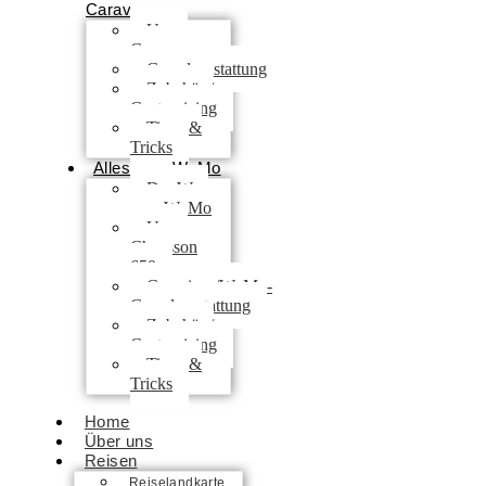
Caravan
Unser
Caravan
Grundausstattung
Zubehör /
Customizing
Tipps &
Tricks
Alles zum WoMo
Der Weg
zum WoMo
Unser
Chausson
650
Camping-/WoMo-
Grundausstattung
Zubehör /
Customizing
Tipps &
Tricks
Home
Über uns
Reisen
Reiselandkarte