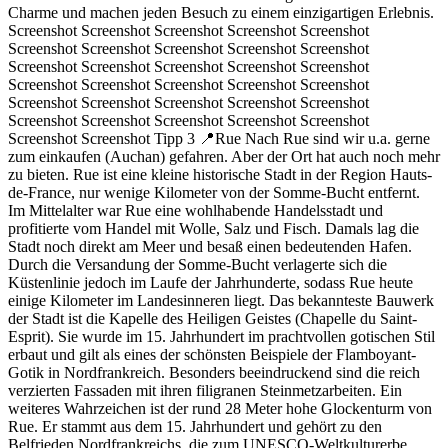
Charme und machen jeden Besuch zu einem einzigartigen Erlebnis.
Screenshot Screenshot Screenshot Screenshot Screenshot
Screenshot Screenshot Screenshot Screenshot Screenshot
Screenshot Screenshot Screenshot Screenshot Screenshot
Screenshot Screenshot Screenshot Screenshot Screenshot
Screenshot Screenshot Screenshot Screenshot Screenshot
Screenshot Screenshot Screenshot Screenshot Screenshot
Screenshot Screenshot Tipp 3 📍Rue Nach Rue sind wir u.a. gerne
zum einkaufen (Auchan) gefahren. Aber der Ort hat auch noch mehr
zu bieten. Rue ist eine kleine historische Stadt in der Region Hauts-
de-France, nur wenige Kilometer von der Somme-Bucht entfernt.
Im Mittelalter war Rue eine wohlhabende Handelsstadt und
profitierte vom Handel mit Wolle, Salz und Fisch. Damals lag die
Stadt noch direkt am Meer und besaß einen bedeutenden Hafen.
Durch die Versandung der Somme-Bucht verlagerte sich die
Küstenlinie jedoch im Laufe der Jahrhunderte, sodass Rue heute
einige Kilometer im Landesinneren liegt. Das bekannteste Bauwerk
der Stadt ist die Kapelle des Heiligen Geistes (Chapelle du Saint-
Esprit). Sie wurde im 15. Jahrhundert im prachtvollen gotischen Stil
erbaut und gilt als eines der schönsten Beispiele der Flamboyant-
Gotik in Nordfrankreich. Besonders beeindruckend sind die reich
verzierten Fassaden mit ihren filigranen Steinmetzarbeiten. Ein
weiteres Wahrzeichen ist der rund 28 Meter hohe Glockenturm von
Rue. Er stammt aus dem 15. Jahrhundert und gehört zu den
Belfrieden Nordfrankreichs, die zum UNESCO-Weltkulturerbe