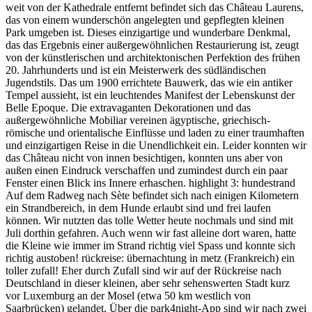
weit von der Kathedrale entfernt befindet sich das Château Laurens,
das von einem wunderschön angelegten und gepflegten kleinen
Park umgeben ist. Dieses einzigartige und wunderbare Denkmal,
das das Ergebnis einer außergewöhnlichen Restaurierung ist, zeugt
von der künstlerischen und architektonischen Perfektion des frühen
20. Jahrhunderts und ist ein Meisterwerk des südländischen
Jugendstils. Das um 1900 errichtete Bauwerk, das wie ein antiker
Tempel aussieht, ist ein leuchtendes Manifest der Lebenskunst der
Belle Epoque. Die extravaganten Dekorationen und das
außergewöhnliche Mobiliar vereinen ägyptische, griechisch-
römische und orientalische Einflüsse und laden zu einer traumhaften
und einzigartigen Reise in die Unendlichkeit ein. Leider konnten wir
das Château nicht von innen besichtigen, konnten uns aber von
außen einen Eindruck verschaffen und zumindest durch ein paar
Fenster einen Blick ins Innere erhaschen. highlight 3: hundestrand
Auf dem Radweg nach Sète befindet sich nach einigen Kilometern
ein Strandbereich, in dem Hunde erlaubt sind und frei laufen
können. Wir nutzten das tolle Wetter heute nochmals und sind mit
Juli dorthin gefahren. Auch wenn wir fast alleine dort waren, hatte
die Kleine wie immer im Strand richtig viel Spass und konnte sich
richtig austoben! rückreise: übernachtung in metz (Frankreich) ein
toller zufall! Eher durch Zufall sind wir auf der Rückreise nach
Deutschland in dieser kleinen, aber sehr sehenswerten Stadt kurz
vor Luxemburg an der Mosel (etwa 50 km westlich von
Saarbrücken) gelandet. Über die park4night-App sind wir nach zwei