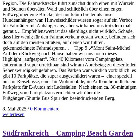
Region. Die Fahrradstrecke führt zunächst durch einen mit Wurzeln
und Steinen übersäten Wald und schließlich über einen engen
Fußweg über eine Brücke, der nur kaum breiter als unser
Hundeanhänger war. Hinweisschilder wiesen sogar auf ein Verbot
für Fahrräder mit Anhänger aus, aber wir haben uns trotzdem mal
getraut… Empfehlenswert ist das allerdings nicht wirklich. Schade,
dass hier wenig für den Fahrradverkehr gestan wurde, befinden sich
doch auf den meisten Straßen, auf denen wir fuhren,
gekennzeichnete Fahrradspuren… Tipp 5 📍Mont Saint-Michel
Auf dem Rückweg nach Hause haben wir uns noch dieses
Highlight „aufgespart“. Nur 40 Kilometer vom Campingplatz
entfernt und super erreichbar, sind wir am Abreisetag zu dieser tollen
Sehenswürdigkeit gefahren. Das Parken war wirklich vorbildlich: es
gibt 10 Parkplätze, die super ausgeschildert waren – einer speziell
nur für Reisebusse, einer für Wohnmobile, im Aufbau befindlich: ein
Parkplatz für E-Autos mit Ladesäulen. Nach einem ca. 30-minütigen
Fußweg vom Parkplatzaus erreichten wir über die
Füßgänger-/Shuttle-Bus-Spur den beeindruckenden Berg.
8. Mai 2025
/
0 Kommentare
weiterlesen
Südfrankreich – Camping Beach Garden