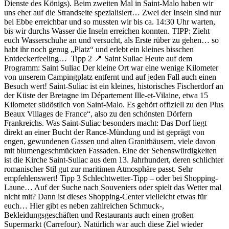
Dienste des Königs). Beim zweiten Mal in Saint-Malo haben wir
uns eher auf die Strandseite spezialisiert… Zwei der Inseln sind nur
bei Ebbe erreichbar und so mussten wir bis ca. 14:30 Uhr warten,
bis wir durchs Wasser die Inseln erreichen konnten. TIPP: Zieht
euch Wasserschuhe an und versucht, als Erste rüber zu gehen… so
habt ihr noch genug „Platz“ und erlebt ein kleines bisschen
Entdeckerfeeling… Tipp 2 📍 Saint Suliac Heute auf dem
Programm: Saint Suliac Der kleine Ort war eine wenige Kilometer
von unserem Campingplatz entfernt und auf jeden Fall auch einen
Besuch wert! Saint-Suliac ist ein kleines, historisches Fischerdorf an
der Küste der Bretagne im Département Ille-et-Vilaine, etwa 15
Kilometer südöstlich von Saint-Malo. Es gehört offiziell zu den Plus
Beaux Villages de France“, also zu den schönsten Dörfern
Frankreichs. Was Saint-Suliac besonders macht: Das Dorf liegt
direkt an einer Bucht der Rance-Mündung und ist geprägt von
engen, gewundenen Gassen und alten Granithäusern, viele davon
mit blumengeschmückten Fassaden. Eine der Sehenswürdigkeiten
ist die Kirche Saint-Suliac aus dem 13. Jahrhundert, deren schlichter
romanischer Stil gut zur maritimen Atmosphäre passt. Sehr
empfehlenswert! Tipp 3 Schlechtwetter-Tipp – oder bei Shopping-
Laune… Auf der Suche nach Souveniers oder spielt das Wetter mal
nicht mit? Dann ist dieses Shopping-Center vielleicht etwas für
euch… Hier gibt es neben zahlreichen Schmuck-,
Bekleidungsgeschäften und Restaurants auch einen großen
Supermarkt (Carrefour). Natürlich war auch diese Ziel wieder