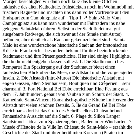
Morgen besichtigten wir dann noch kurz das kleine Örtchen
inklusive des alten Kathedrale, frühstückten noch im Wohnmobil mit
frischem Baguette und machten uns dann voller Vorfreude auf den
Endspurt zum Campingplatz auf. Tipp 1 📍 Saint-Malo Vom
Campingplatz aus kann man wunderbar mit Fahrrädern ins nahe
gelegene Saint-Malo fahren. Selbst in der Stadt findet mal gut
ausgebaute Radwege, die sich zwar auf der Straße (mit Autos)
befinden, aber deutlich als Radspur gekennzeichnet sind. Saint-
Malo ist eine wunderschöne historische Stadt an der bretonischen
Küste in Frankreich – besonders bekannt für ihre beeindruckende
Stadtmauer und ihre Piratengeschichte. Hier sind einige Highlights,
die du dir nicht entgehen lassen solltest: 1. Die Stadtmauer (Les
Remparts) Ein Spaziergang auf der Stadtmauer bietet einen
fantastischen Blick über das Meer, die Altstadt und die vorgelagerten
Inseln. 2. Die Altstadt (Intra-Muros) Die historische Altstadt mit
engen Gassen, alten Steinhäusern, Boutiquen und Crêperien – sehr
charmant! 3. Fort National Bei Ebbe erreichbar. Eine Festung aus
dem 17. Jahrhundert, gebaut von Vauban zum Schutz der Stadt. 4.
Kathedrale Saint-Vincent Romanisch-gotische Kirche im Herzen der
Altstadt mit vielen schönen Details. 5. Île du Grand Bé Bei Ebbe
erreichbar – dort ist das Grab des Schriftstellers Chateaubriand.
Fantastische Aussicht auf die Stadt. 6. Plage du Sillon Langer
Sandstrand – ideal zum Spazierengehen, Baden oder Windsurfen. 7.
Musée d’Histoire de la Ville Im Château de Saint-Malo – erzählt die
Geschichte der Stadt und ihrer berühmten Korsaren (Piraten im