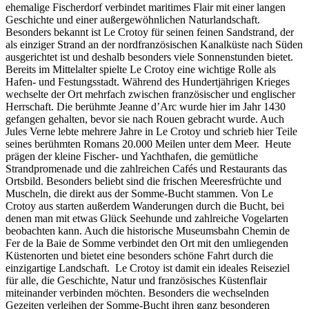
ehemalige Fischerdorf verbindet maritimes Flair mit einer langen
Geschichte und einer außergewöhnlichen Naturlandschaft.
Besonders bekannt ist Le Crotoy für seinen feinen Sandstrand, der
als einziger Strand an der nordfranzösischen Kanalküste nach Süden
ausgerichtet ist und deshalb besonders viele Sonnenstunden bietet.
Bereits im Mittelalter spielte Le Crotoy eine wichtige Rolle als
Hafen- und Festungsstadt. Während des Hundertjährigen Krieges
wechselte der Ort mehrfach zwischen französischer und englischer
Herrschaft. Die berühmte Jeanne d’Arc wurde hier im Jahr 1430
gefangen gehalten, bevor sie nach Rouen gebracht wurde. Auch
Jules Verne lebte mehrere Jahre in Le Crotoy und schrieb hier Teile
seines berühmten Romans 20.000 Meilen unter dem Meer. Heute
prägen der kleine Fischer- und Yachthafen, die gemütliche
Strandpromenade und die zahlreichen Cafés und Restaurants das
Ortsbild. Besonders beliebt sind die frischen Meeresfrüchte und
Muscheln, die direkt aus der Somme-Bucht stammen. Von Le
Crotoy aus starten außerdem Wanderungen durch die Bucht, bei
denen man mit etwas Glück Seehunde und zahlreiche Vogelarten
beobachten kann. Auch die historische Museumsbahn Chemin de
Fer de la Baie de Somme verbindet den Ort mit den umliegenden
Küstenorten und bietet eine besonders schöne Fahrt durch die
einzigartige Landschaft. Le Crotoy ist damit ein ideales Reiseziel
für alle, die Geschichte, Natur und französisches Küstenflair
miteinander verbinden möchten. Besonders die wechselnden
Gezeiten verleihen der Somme-Bucht ihren ganz besonderen