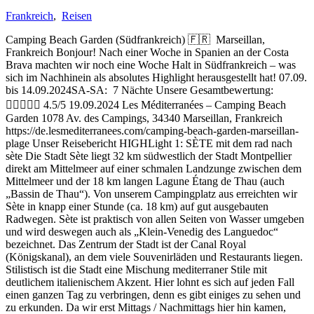
Frankreich
,
Reisen
Camping Beach Garden (Südfrankreich) 🇫🇷 Marseillan,
Frankreich Bonjour! Nach einer Woche in Spanien an der Costa
Brava machten wir noch eine Woche Halt in Südfrankreich – was
sich im Nachhinein als absolutes Highlight herausgestellt hat! 07.09.
bis 14.09.2024SA-SA: 7 Nächte Unsere Gesamtbewertung:
 4.5/5 19.09.2024 Les Méditerranées – Camping Beach
Garden 1078 Av. des Campings, 34340 Marseillan, Frankreich
https://de.lesmediterranees.com/camping-beach-garden-marseillan-
plage Unser Reisebericht HIGHLight 1: SÈTE mit dem rad nach
sète Die Stadt Sète liegt 32 km südwestlich der Stadt Montpellier
direkt am Mittelmeer auf einer schmalen Landzunge zwischen dem
Mittelmeer und der 18 km langen Lagune Étang de Thau (auch
„Bassin de Thau“). Von unserem Campingplatz aus erreichten wir
Sète in knapp einer Stunde (ca. 18 km) auf gut ausgebauten
Radwegen. Sète ist praktisch von allen Seiten von Wasser umgeben
und wird deswegen auch als „Klein-Venedig des Languedoc“
bezeichnet. Das Zentrum der Stadt ist der Canal Royal
(Königskanal), an dem viele Souvenirläden und Restaurants liegen.
Stilistisch ist die Stadt eine Mischung mediterraner Stile mit
deutlichem italienischem Akzent. Hier lohnt es sich auf jeden Fall
einen ganzen Tag zu verbringen, denn es gibt einiges zu sehen und
zu erkunden. Da wir erst Mittags / Nachmittags hier hin kamen,