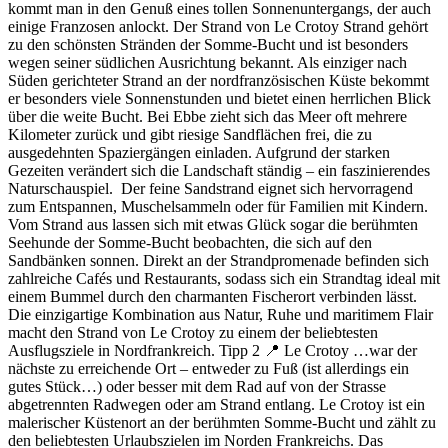
kommt man in den Genuß eines tollen Sonnenuntergangs, der auch
einige Franzosen anlockt. Der Strand von Le Crotoy Strand gehört
zu den schönsten Stränden der Somme-Bucht und ist besonders
wegen seiner südlichen Ausrichtung bekannt. Als einziger nach
Süden gerichteter Strand an der nordfranzösischen Küste bekommt
er besonders viele Sonnenstunden und bietet einen herrlichen Blick
über die weite Bucht. Bei Ebbe zieht sich das Meer oft mehrere
Kilometer zurück und gibt riesige Sandflächen frei, die zu
ausgedehnten Spaziergängen einladen. Aufgrund der starken
Gezeiten verändert sich die Landschaft ständig – ein faszinierendes
Naturschauspiel. Der feine Sandstrand eignet sich hervorragend
zum Entspannen, Muschelsammeln oder für Familien mit Kindern.
Vom Strand aus lassen sich mit etwas Glück sogar die berühmten
Seehunde der Somme-Bucht beobachten, die sich auf den
Sandbänken sonnen. Direkt an der Strandpromenade befinden sich
zahlreiche Cafés und Restaurants, sodass sich ein Strandtag ideal mit
einem Bummel durch den charmanten Fischerort verbinden lässt.
Die einzigartige Kombination aus Natur, Ruhe und maritimem Flair
macht den Strand von Le Crotoy zu einem der beliebtesten
Ausflugsziele in Nordfrankreich. Tipp 2 📍 Le Crotoy …war der
nächste zu erreichende Ort – entweder zu Fuß (ist allerdings ein
gutes Stück…) oder besser mit dem Rad auf von der Strasse
abgetrennten Radwegen oder am Strand entlang. Le Crotoy ist ein
malerischer Küstenort an der berühmten Somme-Bucht und zählt zu
den beliebtesten Urlaubszielen im Norden Frankreichs. Das